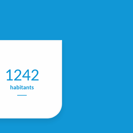
1242
habitants