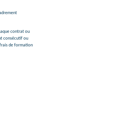
cadrement
chaque contrat ou
nt consécutif ou
 frais de formation