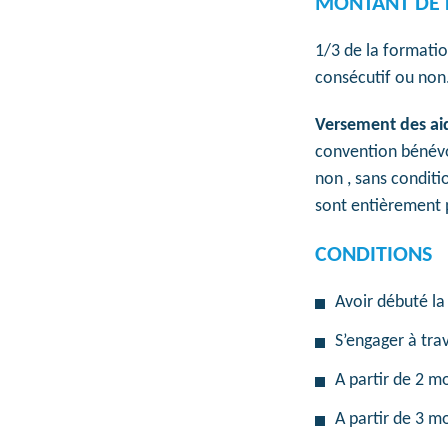
MONTANT DE L
1/3 de la formati
consécutif ou non.
Versement des ai
convention bénévol
non , sans conditi
sont entièrement p
CONDITIONS
Avoir débuté la
S’engager à tra
A partir de 2 m
A partir de 3 m