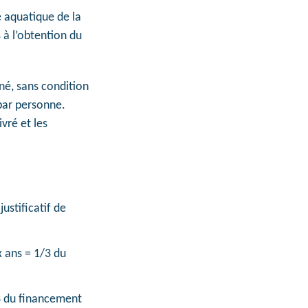
 aquatique de la
à l’obtention du
né, sans condition
 par personne.
vré et les
ustificatif de
x ans = 1/3 du
/3 du financement