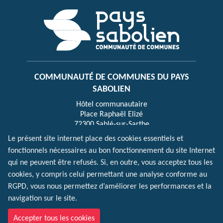
COMMUNAUTÉ DE COMMUNES DU PAYS
SABOLIEN
Hôtel communautaire
Place Raphaël Elizé
72300 Sablé-sur-Sarthe
Le présent site internet place des cookies essentiels et
fonctionnels nécessaires au bon fonctionnement du site Internet
HORAIRES D’OUVERTURE
qui ne peuvent être refusés. Si, en outre, vous acceptez tous les
Lundi, mercredi, vendredi : 8h30-12h30 et 13h30-
cookies, y compris celui permettant une analyse conforme au
17h30
RGPD, vous nous permettez d’améliorer les performances et la
Mardi : 8h30-17h30 | Jeudi : 8h30-12h30 (fermé
navigation sur le site.
l’après-midi)
Accueil sur RDV au 02 43 62 50 00
Accepter tous les cookies