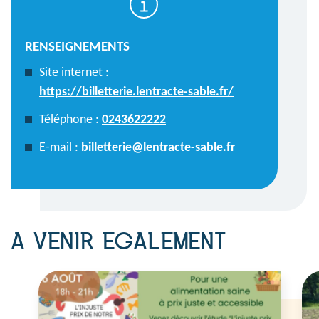
RENSEIGNEMENTS
Site internet :
https://billetterie.lentracte-sable.fr/
Téléphone :
0243622222
E-mail :
billetterie@lentracte-sable.fr
A VENIR EGALEMENT